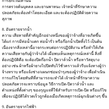
การยกเว้นเท่านั้น
การตรวจค้นบุคคล และยานพาหนะ เจ้าหน้าที่รักษาความ
ปลอดภัยจะต้องทำโดยละเอียด และจะต้องปฏิบัติด้วยความ
สุภาพ
8. อันตรายจากน้ำ
ความ เสียหายที่สำคัญอีกอย่างหนึ่งของผู้ว่าจ้างที่อาจเกิดขึ้น
ได้แก่ การมีท่อน้ำแตก ท่อน้ำรั่ว หรือก๊อกน้ำเปิดทิ้งไว้ เป็นต้น
เนื่องจากสิ่งเหล่านี้อาจกระทบต่อการปฏิบัติงาน หรือทำให้เกิด
ความเสียหายกับผู้ว่าจ้างได้ เมื่อพบเห็นเหตุการณ์เหล่านี้ สิ่งที่
ต้องปฏิบัติคือ จะต้องปิดก๊อกน้ำ ปิดวาล์วน้ำ หรือหาวัสดุบาง
อย่าง เช่น ผ้าหรือผ้ายางไปปิดทับไว้ชั่วคราวแล้วรีบแจ้งทางผู้ว่า
จ้างทราบ หรือแจ้งช่าง/แผนกซ่อมบำรุงของผู้ว่าจ้าง เพื่อดำเนิน
การแก้ไขโดยทันทีที่สามารถจะทำได้ เจ้าหน้าที่รักษาความ
ปลอดภัยควรจะทราบข้อมูล วิธีการเปิด-ปิดวาล์วน้ำ และ
ตำแหน่งที่ตั้งต่างๆ ของกุญแจที่ใช้สำหรับการเปิด-ปิด หรือแก้ไข
เพื่อจะปฏิบัติได้รวดเร็วถูกต้องเมื่อเกิดเหตุการณ์ฉุกเฉินต่างๆ ขึ้น
9. อันตรายจากไฟฟ้า